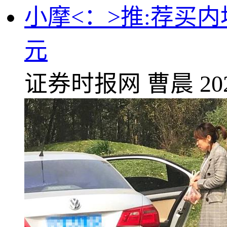
小摩<：>推:荐买内
元
证券时报网
曹晨
20