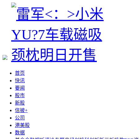
首页
快讯
要闻
股市
新股
信披+
公司
港美股
数据